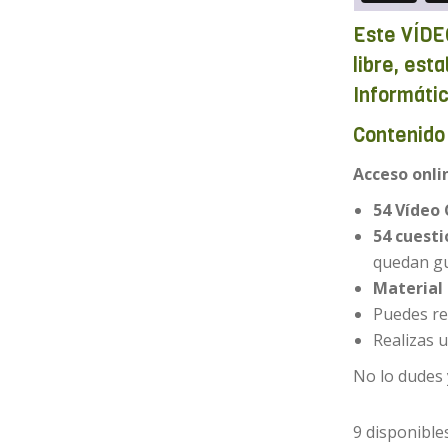
Este VÍDEO
libre, est
Informáti
Contenido 
Acceso onli
54 Vídeo 
54 cuesti
quedan g
Material
Puedes re
Realizas 
No lo dudes 
9 disponible