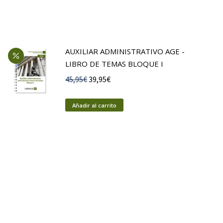
AUXILIAR ADMINISTRATIVO AGE -
LIBRO DE TEMAS BLOQUE I
El
El
45,95
€
39,95
€
precio
precio
original
actual
Añadir al carrito
era:
es:
45,95€.
39,95€.