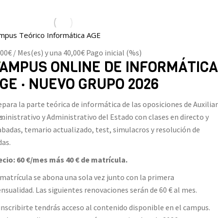
mpus Teórico Informática AGE
,00
€
/ Mes(es) y una
40,00
€
Pago inicial (%s)
E
AMPUS ONLINE DE INFORMÁTICA
GE · NUEVO GRUPO 2026
epara la parte teórica de informática de las oposiciones de Auxiliar
s.
ministrativo y Administrativo del Estado con clases en directo y
abadas, temario actualizado, test, simulacros y resolución de
das.
ecio: 60 €/mes más 40 € de matrícula.
 matrícula se abona una sola vez junto con la primera
n
nsualidad. Las siguientes renovaciones serán de 60 € al mes.
 inscribirte tendrás acceso al contenido disponible en el campus.