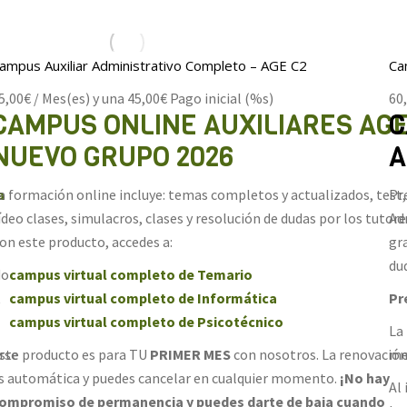
ampus Auxiliar Administrativo Completo – AGE C2
Ca
5,00
€
/ Mes(es) y una
45,00
€
Pago inicial (%s)
60
CAMPUS ONLINE AUXILIARES AG
C
NUEVO GRUPO 2026
A
a
a formación online incluye: temas completos y actualizados, test,
Pr
ídeo clases, simulacros, clases y resolución de dudas por los tutore
Ad
on este producto, accedes a:
gr
du
do
campus virtual completo de Temario
campus virtual completo de Informática
Pr
campus virtual completo de Psicotécnico
La
rse
ste producto es para TU
PRIMER MES
con nosotros. La renovació
me
s automática y puedes cancelar en cualquier momento.
¡No hay
Al
ompromiso de permanencia y puedes darte de baja cuando