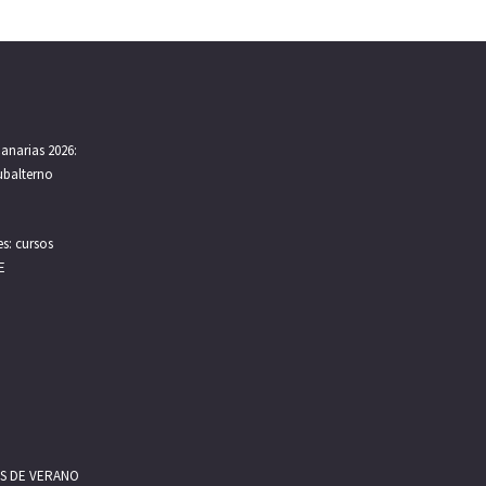
anarias 2026:
Subalterno
s: cursos
E
S DE VERANO