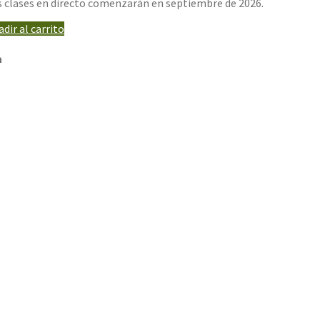
s clases en directo comenzarán en septiembre de 2026.
dir al carrito
a