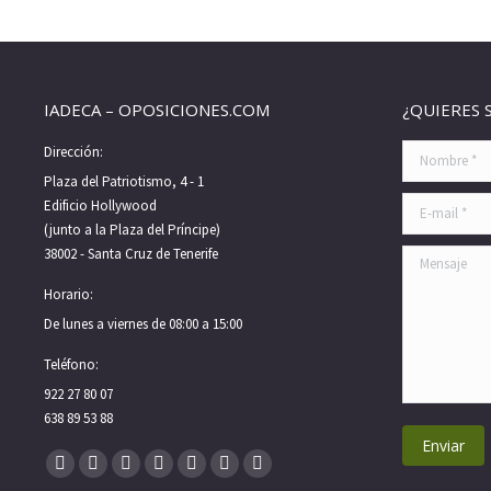
IADECA – OPOSICIONES.COM
¿QUIERES 
Dirección:
Nombre *
Plaza del Patriotismo, 4 - 1
E-mail *
Edificio Hollywood
(junto a la Plaza del Príncipe)
38002 - Santa Cruz de Tenerife
Mensaje
Horario:
De lunes a viernes de 08:00 a 15:00
Teléfono:
922 27 80 07
638 89 53 88
Enviar
Encuéntranos en:
Facebook
X
Pinterest
Instagram
Mail
Whatsapp
Telegram