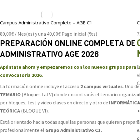
Campus Administrativo Completo – AGE C1
C
80,00
€
/ Mes(es) y una
40,00
€
Pago inicial (%s)
7
PREPARACIÓN ONLINE COMPLETA DE
ADMINISTRATIVO AGE 2026
Apúntate ahora y empezaremos con los nuevos grupos para l
L
convocatoria 2026.
v
C
La formación online incluye el acceso
2 campus virtuales
. Uno de
TEMARIO
(Bloques I al V) donde encontrarás el temario organiza
por bloques, test y vídeo clases en directo y otro de
INFORMÁTICA
TEÓRICA
(BLOQUE VI).
Está orientado hacia todas aquellas personas que quieren prepara
E
profesionalmente el
Grupo Administrativo C1.
e
c