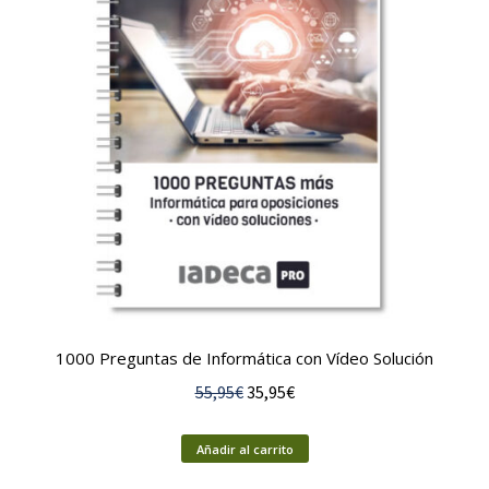
1000 Preguntas de Informática con Vídeo Solución
El
El
55,95
€
35,95
€
precio
precio
original
actual
Añadir al carrito
era:
es: