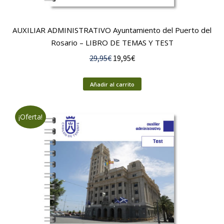
AUXILIAR ADMINISTRATIVO Ayuntamiento del Puerto del
Rosario – LIBRO DE TEMAS Y TEST
El
El
29,95
€
19,95
€
precio
precio
original
actual
Añadir al carrito
era:
es:
29,95€.
19,95€.
¡Oferta!