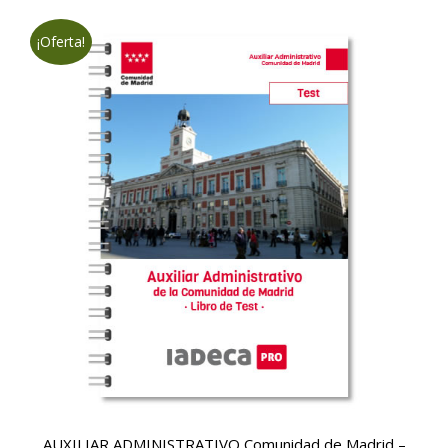
era:
es:
115,85€.
64,95€.
¡Oferta!
AUXILIAR ADMINISTRATIVO Comunidad de Madrid –