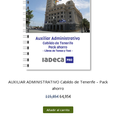
AUXILIAR ADMINISTRATIVO Cabildo de Tenerife – Pack
ahorro
El
El
115,85
€
64,95
€
precio
precio
original
actual
Añadir al carrito