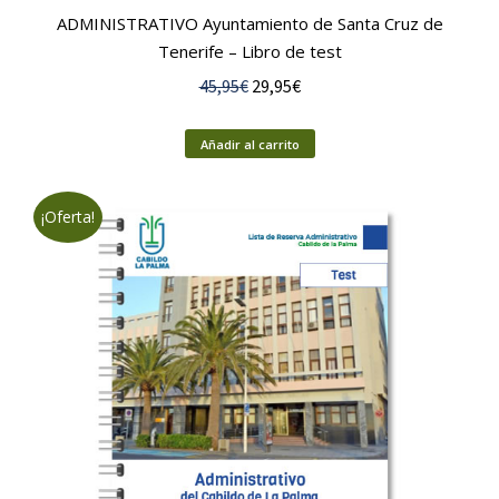
ADMINISTRATIVO Ayuntamiento de Santa Cruz de
Tenerife – Libro de test
El
El
45,95
€
29,95
€
precio
precio
original
actual
Añadir al carrito
era:
es:
45,95€.
29,95€.
¡Oferta!