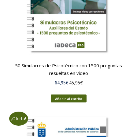
50 Simulacros de Psicotécnico con 1500 preguntas
resueltas en vídeo
El
El
64,95
€
45,95
€
precio
precio
original
actual
Añadir al carrito
era:
es:
64,95€.
45,95€.
¡Oferta!