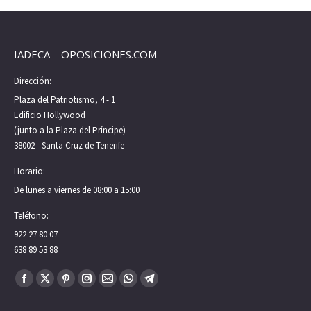
IADECA – OPOSICIONES.COM
Dirección:
Plaza del Patriotismo, 4 - 1
Edificio Hollywood
(junto a la Plaza del Príncipe)
38002 - Santa Cruz de Tenerife
Horario:
De lunes a viernes de 08:00 a 15:00
Teléfono:
922 27 80 07
638 89 53 88
Encuéntranos en:
Facebook
X
Pinterest
Instagram
Mail
Whatsapp
Telegram
page
page
page
page
page
page
page