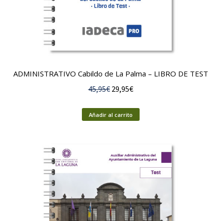
ADMINISTRATIVO Cabildo de La Palma – LIBRO DE TEST
El
El
45,95
€
29,95
€
precio
precio
original
actual
Añadir al carrito
era:
es:
45,95€.
29,95€.