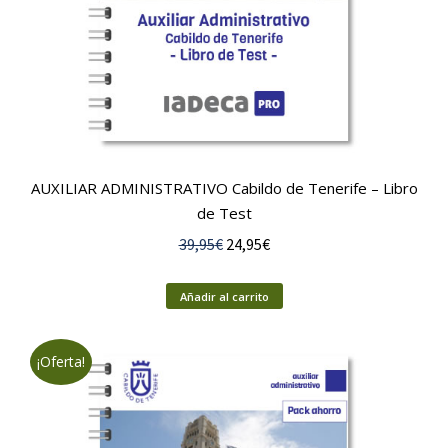
AUXILIAR ADMINISTRATIVO Cabildo de Tenerife – Libro
de Test
El
El
39,95
€
24,95
€
precio
precio
original
actual
Añadir al carrito
era:
es:
39,95€.
24,95€.
¡Oferta!