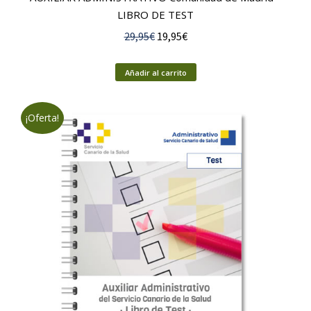
LIBRO DE TEST
El
El
29,95
€
19,95
€
precio
precio
original
actual
Añadir al carrito
era:
es:
29,95€.
19,95€.
¡Oferta!