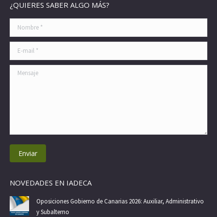
¿QUIERES SABER ALGO MÁS?
opens
opens
opens
opens
opens
opens
opens
in
in
in
in
in
in
in
Nombre *
new
new
new
new
new
new
new
window
window
window
window
window
window
window
E-mail *
Mensaje
Enviar
NOVEDADES EN IADECA
Oposiciones Gobierno de Canarias 2026: Auxiliar, Administrativo
y Subalterno