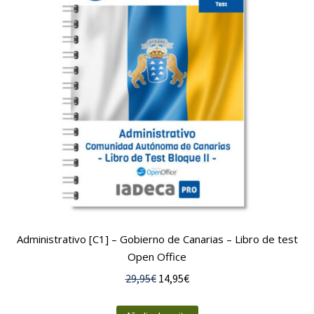
Administrativo [C1] – Gobierno de Canarias – Libro de test
Open Office
El
El
29,95
€
14,95
€
precio
precio