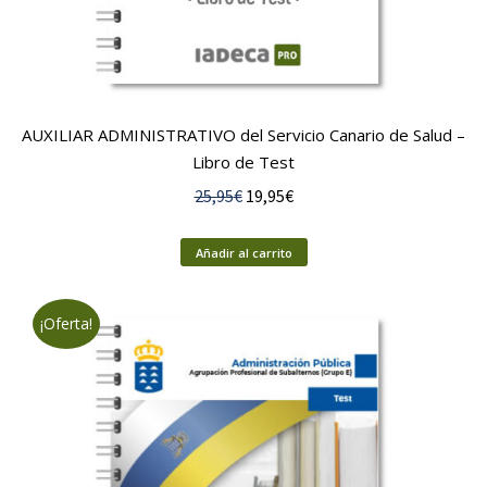
AUXILIAR ADMINISTRATIVO del Servicio Canario de Salud –
Libro de Test
El
El
25,95
€
19,95
€
precio
precio
original
actual
Añadir al carrito
era:
es:
25,95€.
19,95€.
¡Oferta!