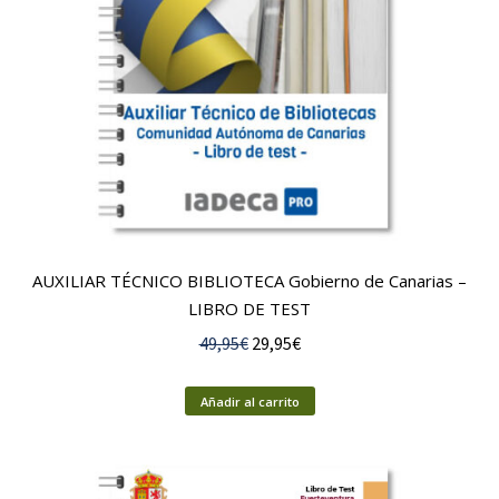
AUXILIAR TÉCNICO BIBLIOTECA Gobierno de Canarias –
LIBRO DE TEST
El
El
49,95
€
29,95
€
precio
precio
original
actual
Añadir al carrito
era:
es:
49,95€.
29,95€.