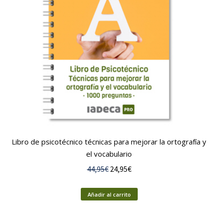
Libro de psicotécnico técnicas para mejorar la ortografía y
el vocabulario
El
El
44,95
€
24,95
€
precio
precio
original
actual
Añadir al carrito
era:
es: