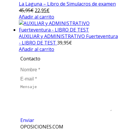
La Laguna – Libro de Simulacros de examen
45,95
€
El
22,95
€
El
Añadir al carrito
precio
precio
original
actual
era:
es:
AUXILIAR y ADMINISTRATIVO Fuerteventura
45,95€.
22,95€.
- LIBRO DE TEST
39,95
€
Añadir al carrito
Contacto
Nombre *
E-mail *
Mensaje
Enviar
OPOSICIONES.COM