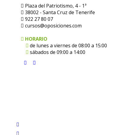
Plaza del Patriotismo, 4 - 1ª
38002 - Santa Cruz de Tenerife
922 27 80 07
cursos@oposiciones.com
HORARIO
de lunes a viernes de 08:00 a 15:00
sábados de 09:00 a 14:00
Encuéntranos en:
Facebook
X
page
page
opens
opens
in
in
new
new
window
window