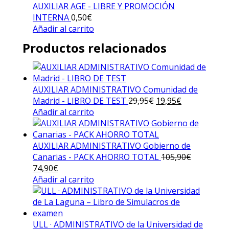
AUXILIAR AGE - LIBRE Y PROMOCIÓN
INTERNA
0,50
€
Añadir al carrito
Productos relacionados
AUXILIAR ADMINISTRATIVO Comunidad de
Madrid - LIBRO DE TEST
29,95
€
El
19,95
€
El
Añadir al carrito
precio
precio
original
actual
era:
es:
AUXILIAR ADMINISTRATIVO Gobierno de
29,95€.
19,95€.
Canarias - PACK AHORRO TOTAL
105,90
€
El
74,90
€
El
precio
Añadir al carrito
precio
original
actual
era:
es:
105,90€.
74,90€.
ULL · ADMINISTRATIVO de la Universidad de