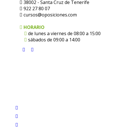
38002 - Santa Cruz de Tenerife
922 27 80 07
cursos@oposiciones.com
HORARIO
de lunes a viernes de 08:00 a 15:00
sábados de 09:00 a 14:00
Encuéntranos en:
Facebook
X
page
page
opens
opens
in
in
new
new
window
window