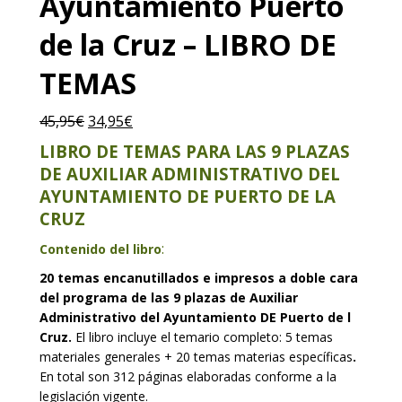
Ayuntamiento Puerto
de la Cruz – LIBRO DE
TEMAS
45,95
€
El
34,95
€
El
precio
precio
LIBRO DE TEMAS PARA LAS 9 PLAZAS
original
actual
DE AUXILIAR ADMINISTRATIVO DEL
era:
es:
AYUNTAMIENTO DE PUERTO DE LA
45,95€.
34,95€.
CRUZ
:
Contenido del libro
20 temas encanutillados e impresos a doble cara
del programa de las 9 plazas de Auxiliar
Administrativo del Ayuntamiento DE Puerto de l
Cruz.
El libro incluye el temario completo: 5 temas
materiales generales + 20 temas materias específicas
.
En total son 312 páginas elaboradas conforme a la
legislación vigente.