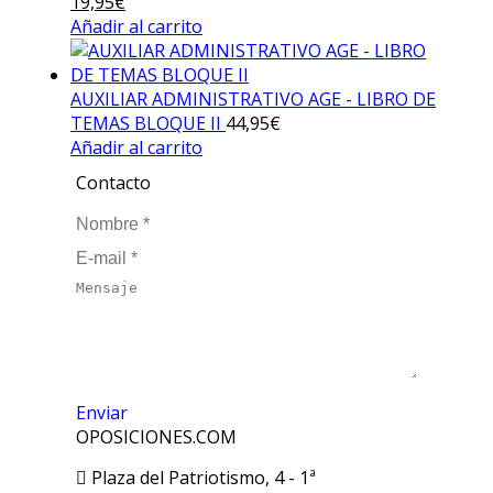
El
19,95
€
El
precio
Añadir al carrito
precio
original
actual
era:
es:
25,95€.
AUXILIAR ADMINISTRATIVO AGE - LIBRO DE
19,95€.
TEMAS BLOQUE II
44,95
€
Añadir al carrito
Contacto
Nombre *
E-mail *
Mensaje
Enviar
OPOSICIONES.COM
Plaza del Patriotismo, 4 - 1ª