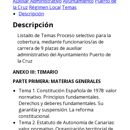
Auxiliar Administrativo
Ayuntamiento
Puerto de
de
la Cruz
Régimen Local
Temas
la
Descripción
Cruz
Descripción
-
LIBRO
Listado de Temas Proceso selectivo para la
DE
cobertura, mediante funcionarios/as de
TEMAS
carrera de 9 plazas de auxiliar
cantidad
administrativo del Ayuntamiento Puerto de
la Cruz
ANEXO III: TEMARIO
PARTE PRIMERA: MATERIAS GENERALES
Tema 1. Constitución Española de 1978: valor
normativo. Principios fundamentales.
Derechos y deberes fundamentales. Su
garantía y suspensión. La reforma
constitucional.
Tema 2. Estatuto de Autonomía de Canarias:
valor normativo. Organización territorial de