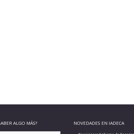
SABER ALGO MÁS?
NOVEDADES EN IADECA