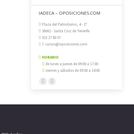
IADECA – OPOSICIONES.COM
Plaza del Patriotismo, 4 - 1ª
38002 - Santa Cruz de Tenerife
922 27 80 07
cursos@oposiciones.com
HORARIO
de lunes a jueves de 09:00 a 17:00
viernes y sábados de 09:00 a 14:00
Encuéntranos en:
Facebook
X
page
page
opens
opens
in
in
new
new
window
window