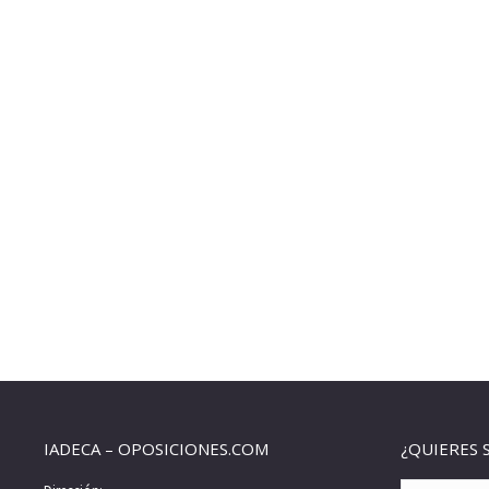
IADECA – OPOSICIONES.COM
¿QUIERES 