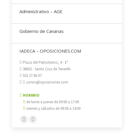
Administrativo – AGE
Gobierno de Canarias
IADECA – OPOSICIONES.COM
Plaza del Patriotismo, 4 - 1ª
38002 - Santa Cruz de Tenerife
922 27 80 07
cursos@oposiciones.com
HORARIO
de lunes a jueves de 09:00 a 17:00
viernes y sábados de 09:00 a 14:00
Encuéntranos en:
Facebook
X
page
page