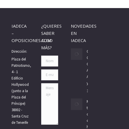
opens
opens
in
in
new
new
IADECA
¿QUIERES
NOVEDADES
window
window
–
SABER
EN
OPOSICIONES.COM
ALGO
IADECA
MÁS?
Dirección:
Oposiciones
Gobierno de
Nombre *
Plaza del
Canarias 2026:
Patriotismo,
Auxiliar,
4 - 1
E-mail *
Administrativo
Edificio
y Subalterno
Hollywood
Mensaje
(junto a la
30/07/2026
Plaza del
Méritos para
Príncipe)
tus
38002 -
oposiciones:
Santa Cruz
cursos
de Tenerife
homologados