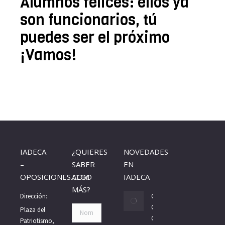
Alumnos felices: ellos ya
son funcionarios, tú
puedes ser el próximo
¡Vamos!
IADECA
¿QUIERES
NOVEDADES
–
SABER
EN
OPOSICIONES.COM
ALGO
IADECA
MÁS?
Dirección:
Oposiciones
Gobierno de
Nombre *
Plaza del
Canarias 2026:
Patriotismo,