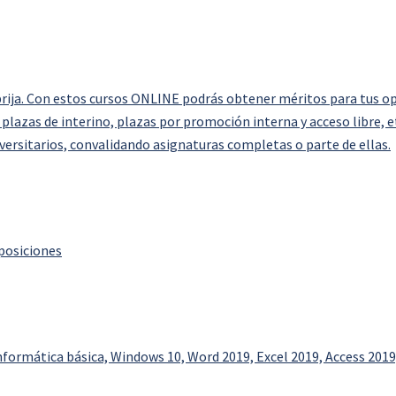
ija. Con estos cursos ONLINE podrás obtener méritos para tus opos
 plazas de interino, plazas por promoción interna y acceso libre, 
versitarios, convalidando asignaturas completas o parte de ellas.
posiciones
nformática básica, Windows 10, Word 2019, Excel 2019, Access 2019