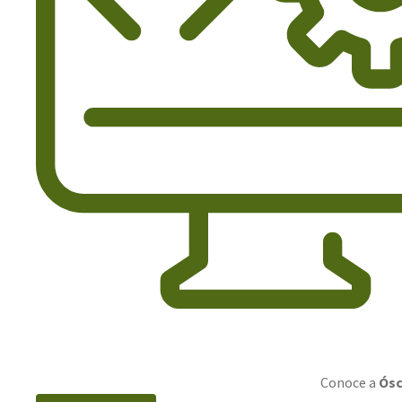
Conoce a
Ósc