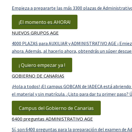
Empieza a prepararte las más 3300 plazas de Administrati
¡El momento es AHORA!
NUEVOS GRUPOS AGE
4000 PLAZAS para AUXILIAR y ADMINISTRATIVO AGE ¡ Emieza 
ahora. Además, al hacerlo ahora, obtendrás un súper descue
¡ Quiero empezar ya !
GOBIERNO DE CANARIAS
¡Hola a todos! ¡El campus GOBCAN de IADECA está abriendo de
el material y sin matrícula. ¿Listo para dar tu primer paso?
Campus del Gobierno de Canarias
6400 preguntas ADMINISTRATIVO AGE
Sí, son 6400 preguntas para la preparación del examen de 