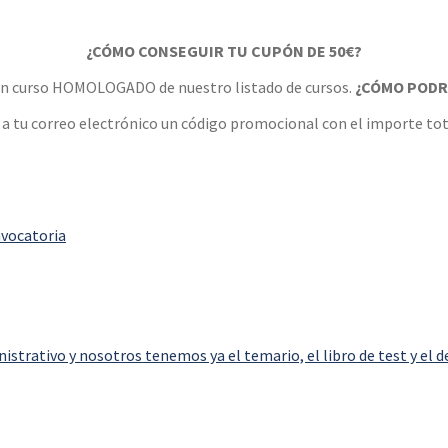
¿CÓMO CONSEGUIR TU CUPÓN DE 50€?
 un curso HOMOLOGADO de nuestro listado de cursos.
¿CÓMO PODR
 a tu correo electrónico un código promocional con el importe to
nvocatoria
strativo y nosotros tenemos ya el temario, el libro de test y el 