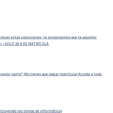
eresan estas oposiciones, te proponemos que te apuntes
ón. ¡ SOLO 20 € DE MATRÍCULA
 mejor parte? ¡No tienes que pagar matrícula! Accede a todo
ncluyendo los temas de informática)