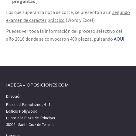
preguntas
)
Los que superan la nota de corte, se presentan a un
segundo
examen de carácter práctico
(Word y Excel).
Puedes ver toda la información del proceso selectivo del
año 2016 donde se convocaron 400 plazas, pulsando
AQUÍ
.
IADECA – OPOSICIONES.COM
Dirección:
Plaza del Patriotismo, 4 - 1
Edificio Hollywood
(junto a la Plaza del Príncipe)
38002 - Santa Cruz de Tenerife
Horario: