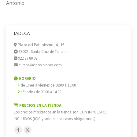
Antonio
IADECA
Plaza del Patriotismo, 4 - 1ª
38002 - Santa Cruz de Tenerife
922 27 80 07
cursos@oposiciones.com
HORARIO
de lunes a viernes de 08:00 a 15:00
sábados de 09:00 a 14:00
PRECIOS EN LA TIENDA
Los precios mostrados en la tienda son CON IMPUESTOS
INCLUIDOS (IGIC y solo en los casos obligatorios).
Encuéntranos en:
Facebook
X