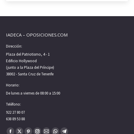
page
page
opens
opens
in
in
new
new
IADECA – OPOSICIONES.COM
window
window
Dirección:
Plaza del Patriotismo, 4 - 1
Edificio Hollywood
(junto a la Plaza del Príncipe)
38002 - Santa Cruz de Tenerife
Horario:
De lunes a viernes de 08:00 a 15:00
Teléfono:
922 27 80 07
638 89 53 88
Encuéntranos en: