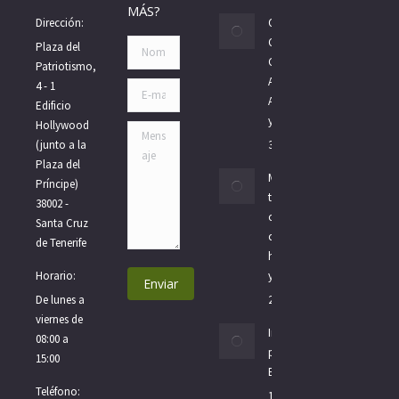
MÁS?
Dirección:
Oposiciones
Gobierno de
Nombre *
Plaza del
Canarias 2026:
Patriotismo,
Auxiliar,
4 - 1
E-mail *
Administrativo
Edificio
y Subalterno
Hollywood
Mensaje
(junto a la
30/07/2026
Plaza del
Méritos para
Príncipe)
tus
38002 -
oposiciones:
Santa Cruz
cursos
de Tenerife
homologados
Horario:
y cursos LITE
Enviar
De lunes a
20/07/2026
viernes de
Informática
08:00 a
para el
15:00
Estado
Teléfono:
17/07/2026