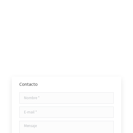
AUXILIAR ADMINISTRATIVO Ayuntamiento de La
Laguna – LIBRO DE TEMAS
49,95
€
Añadir al carrito
Contacto
Nombre *
E-mail *
Mensaje