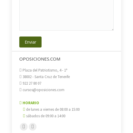
Enviar
OPOSICIONES.COM
Plaza del Patriotismo, 4 - 1ª
38002 - Santa Cruz de Tenerife
922 27 80 07
cursos@oposiciones.com
HORARIO
de lunes a viernes de 08:00 a 15:00
sábados de 09:00 a 14:00
Encuéntranos en:
Facebook
X