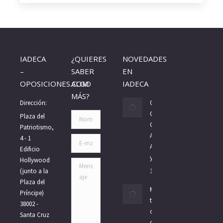
page
page
opens
opens
in
in
new
new
IADECA
¿QUIERES
NOVEDADES
window
window
–
SABER
EN
OPOSICIONES.COM
ALGO
IADECA
MÁS?
Dirección:
Oposiciones
Gobierno de
Nombre *
Plaza del
Canarias 2026:
Patriotismo,
Auxiliar,
4 - 1
E-mail *
Administrativo
Edificio
y Subalterno
Hollywood
Mensaje
(junto a la
30/07/2026
Plaza del
Méritos para
Príncipe)
tus
38002 -
oposiciones:
Santa Cruz
cursos