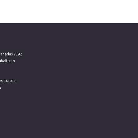
anarias 2026:
Subalterno
s: cursos
E