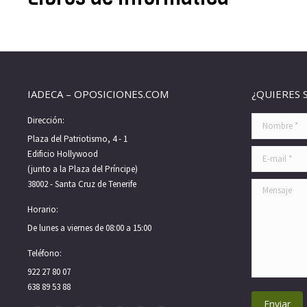
IADECA – OPOSICIONES.COM
¿QUIERES 
Dirección:
Nombre *
Plaza del Patriotismo, 4 - 1
E-mail *
Edificio Hollywood
(junto a la Plaza del Príncipe)
38002 - Santa Cruz de Tenerife
Mensaje
Horario:
De lunes a viernes de 08:00 a 15:00
Teléfono:
922 27 80 07
638 89 53 88
Enviar