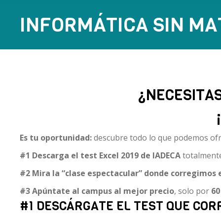
INFORMÁTICA SIN MAT
¿NECESITAS
Es tu oportunidad:
descubre todo lo que podemos ofre
#1 Descarga el test Excel 2019 de IADECA
totalmente
#2 Mira la
“clase espectacular” donde corregimos el
#3 A
púntate al campus al mejor precio
, solo por
60
#1 DESCÁRGATE EL TEST QUE COR